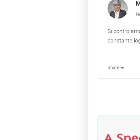
M
N
Si controlam
constante lo
Share
A Spec