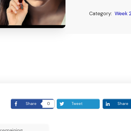
Category:
Week 
E
Share
0
Tweet
Share
remaining