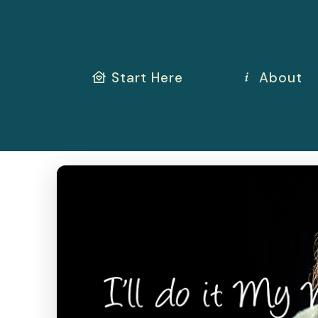
Start Here
About