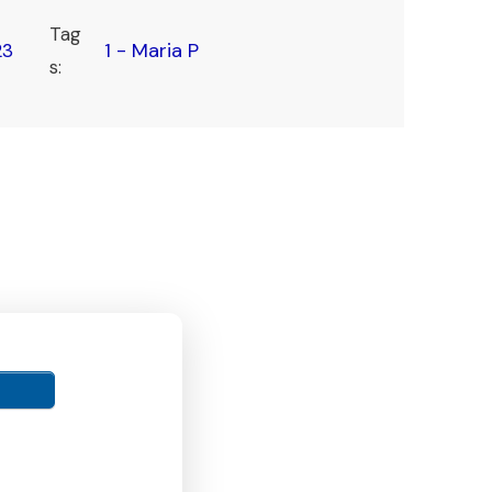
Tag
1 - Maria P
23
s: