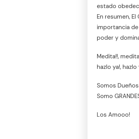
estado obedeci
En resumen, El 
importancia de 
poder y domina
Medita!!, medit
hazlo ya!, hazlo 
Somos Dueños
Somo GRANDES
Los Amooo!