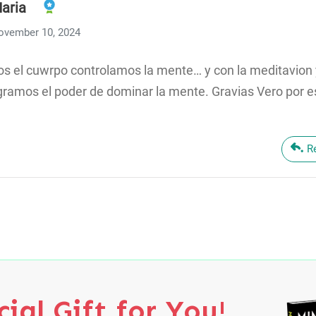
aria
ovember 10, 2024
os el cuwrpo controlamos la mente… y con la meditavion y
gramos el poder de dominar la mente. Gravias Vero por es
R
ial Gift for You!