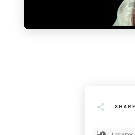
SHAR
1
minutes 