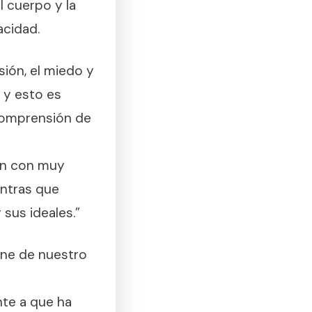
l cuerpo y la
acidad.
sión, el miedo y
o y esto es
 comprensión de
ión con muy
entras que
sus ideales.”
ene de nuestro
te a que ha