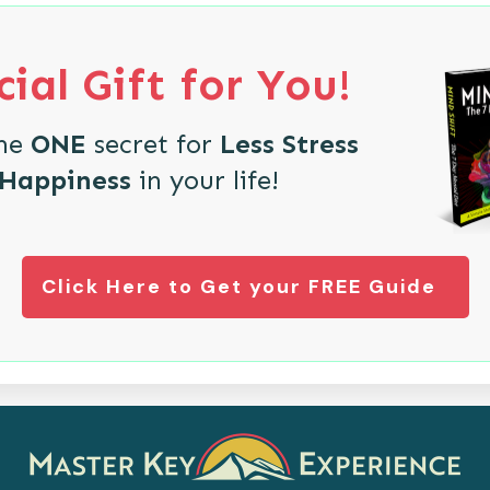
ial Gift for You!
the
ONE
secret for
Less Stress
 Happiness
in your life!
Click Here to Get your FREE Guide