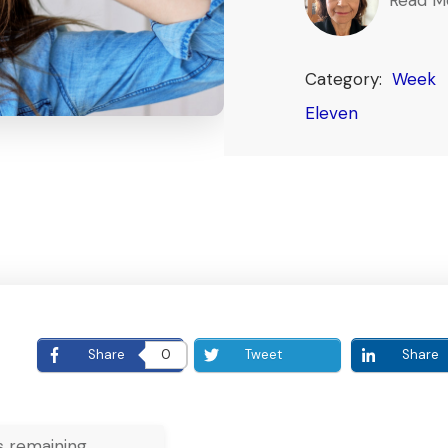
Category:
Week
Eleven
E
Share
0
Tweet
Share
 remaining