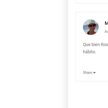
M
A
Que bien Ros
hábito.
Share