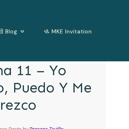
Blog
MKE Invitation
a 11 – Yo
o, Puedo Y Me
rezco
ore Posts by
Rossana Trujillo