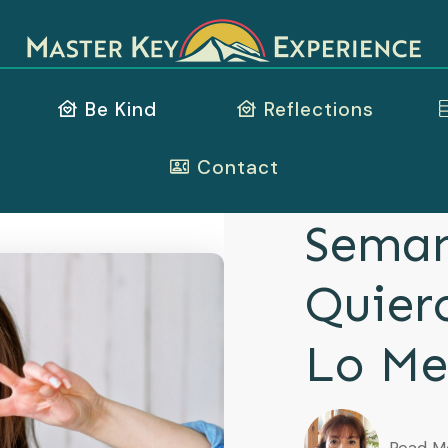
Be Kind
Reflections
Contact
Seman
Quier
Lo Me
Read M