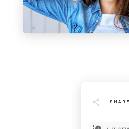
SHAR
<1
minutes