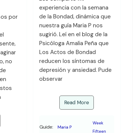
experiencia con la semana
s
de la Bondad, dinámica que
sos por
nuestra guía Maria P nos
sugirió. Leí en el blog de la
el
Psicóloga Amalia Peña que
sente,
Los Actos de Bondad
maginar
reducen los síntomas de
o, no
depresión y ansiedad. Pude
de
observar
 en
estos
n
Read More
Week
Guide:
Maria P
Fifteen