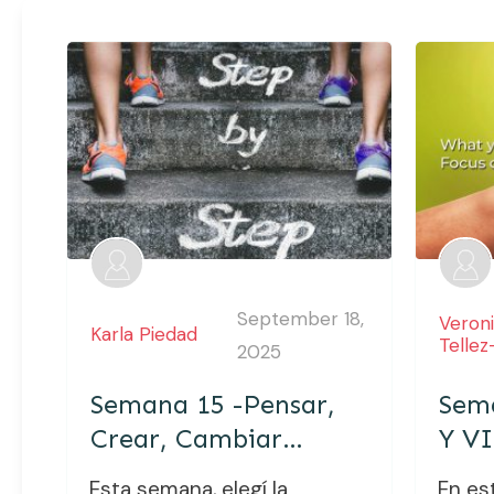
September 18,
Veron
Karla Piedad
Tellez
2025
Semana 15 -Pensar,
Sem
Crear, Cambiar…
Y V
Esta semana, elegí la
En es