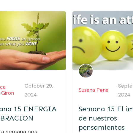
October 29,
Septe
ica
Susana Pena
-Giron
2024
2024
ana 15 ENERGIA
Semana 15 El i
IBRACION
de nuestros
pensamientos
ta semana nos