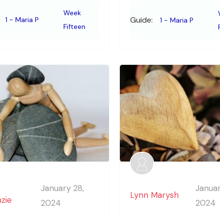
Week
Guide:
1 - Maria P
1 - Maria P
Fifteen
January 28,
Januar
Lynn Marysh
zie
2024
2024