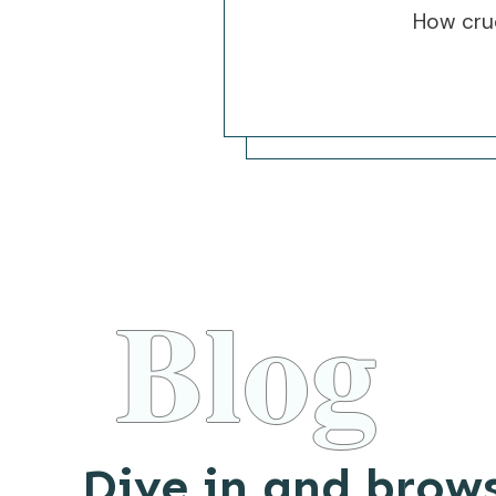
How cruc
Blog
Dive in and brows