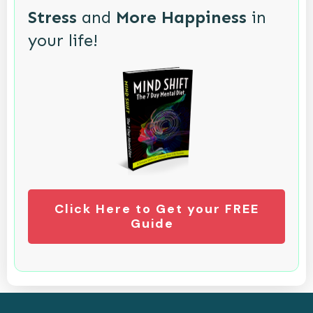
Stress
and
More Happiness
in
your life!
Click Here to Get your FREE
Guide